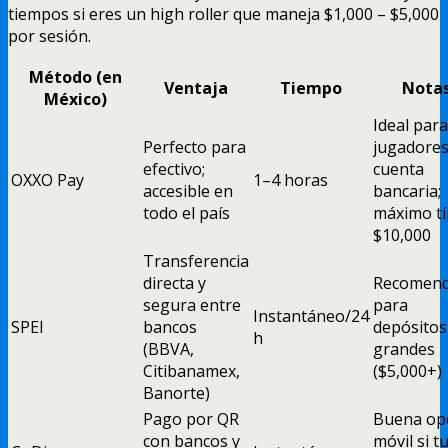
tiempos si eres un high roller que maneja $1,000 – $5,000
por sesión.
Método (en
Ventaja
Tiempo
Nota
México)
Ideal para
Perfecto para
jugadores
efectivo;
cuenta
OXXO Pay
1–4 horas
accesible en
bancaria;
todo el país
máximo tí
$10,000
Transferencia
directa y
Recomen
segura entre
para
Instantáneo/24
SPEI
bancos
depósitos
h
(BBVA,
grandes
Citibanamex,
($5,000+)
Banorte)
Pago por QR
Buena op
con bancos y
móvil si t