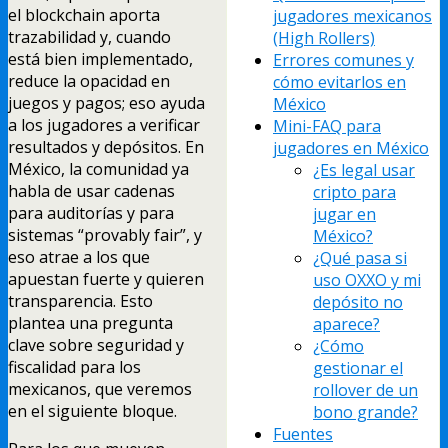
el blockchain aporta
jugadores mexicanos
trazabilidad y, cuando
(High Rollers)
está bien implementado,
Errores comunes y
reduce la opacidad en
cómo evitarlos en
juegos y pagos; eso ayuda
México
a los jugadores a verificar
Mini-FAQ para
resultados y depósitos. En
jugadores en México
México, la comunidad ya
¿Es legal usar
habla de usar cadenas
cripto para
para auditorías y para
jugar en
sistemas “provably fair”, y
México?
eso atrae a los que
¿Qué pasa si
apuestan fuerte y quieren
uso OXXO y mi
transparencia. Esto
depósito no
plantea una pregunta
aparece?
clave sobre seguridad y
¿Cómo
fiscalidad para los
gestionar el
mexicanos, que veremos
rollover de un
en el siguiente bloque.
bono grande?
Fuentes