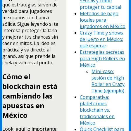
SEGOB y cómo
qué estrategias sirven de
proteger tu capital
verdad para jugadores
Métodos de pago
mexicanos con banca
locales para
sólida. Sigue leyendo si te
jugadores en México
interesa proteger la lana
Crazy Time y shows
y mejorar tus chances sin
de juego en México:
caer en mitos. La idea es
qué esperar
práctica y va directo al
Estrategias secretas
grano, así que prende la
para High Rollers en
chela y vamos al punto.
México
Mini-caso:
Cómo el
sesión de High
Roller en Crazy
blockchain está
Time (ejemplo)
cambiando las
Comparativa:
plateformes
apuestas en
blockchain vs.
México
tradicionales en
México
Look, aquí lo importante:
Quick Checklist para