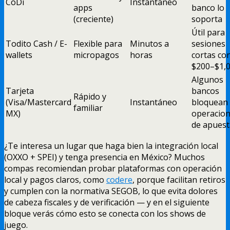
CoDi
Instantáneo
apps
banco lo
(creciente)
soporta
Útil para
Todito Cash / E-
Flexible para
Minutos a
sesiones
wallets
micropagos
horas
cortas co
$200–$1,
Algunos
Tarjeta
bancos
Rápido y
(Visa/Mastercard
Instantáneo
bloquean
familiar
MX)
operacio
de apuest
¿Te interesa un lugar que haga bien la integración local
(OXXO + SPEI) y tenga presencia en México? Muchos
compas recomiendan probar plataformas con operación
local y pagos claros, como
codere
, porque facilitan retiros
y cumplen con la normativa SEGOB, lo que evita dolores
de cabeza fiscales y de verificación — y en el siguiente
bloque verás cómo esto se conecta con los shows de
juego.